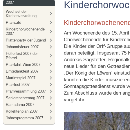
Kinderchorwo
2007
Wechsel der
Kirchenverwaltung
Kinderchorwochenend
Pfarrcafé
Kinderchorwochenende
Am Wochenende des 15. April 
2007
Chorwochenende für Kinderchör
Plattenparty der Jugend
Die Kinder der Orff-Gruppe au
Johannisfeuer 2007
daran beteiligt. Insgesamt 75 
Helferfest 2007 der
Pfarrei
Andreas Sagstetter, Regional
Pfarrfahrt Wien 2007
neue Lieder für den Gottesdie
Erntedankfest 2007
„Der König der Löwen“ einstud
Martinsspiel 2007
konnten die Kinder musizieren
Pfarrfest 2007
Sonntagsgottesdienst wurde vo
Pfarrversammlung 2007
Zum Abschluss wurde den anger
Seniorenehrentag 2007
vorgeführt.
Ramadama 2007
Kollektenplan 2007
Jahresprogramm 2007