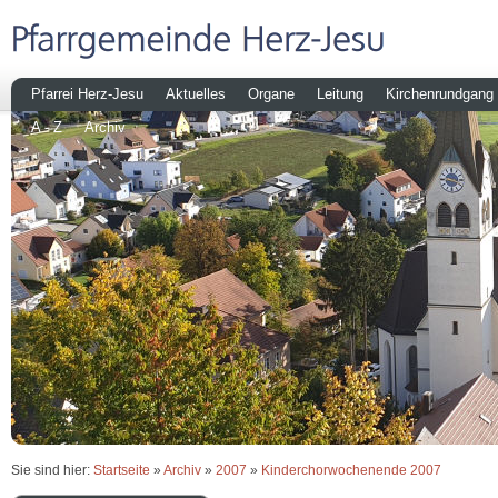
Pfarrei Herz-Jesu
Aktuelles
Organe
Leitung
Kirchenrundgang
A - Z
Archiv
Sie sind hier:
Startseite
»
Archiv
»
2007
»
Kinderchorwochenende 2007