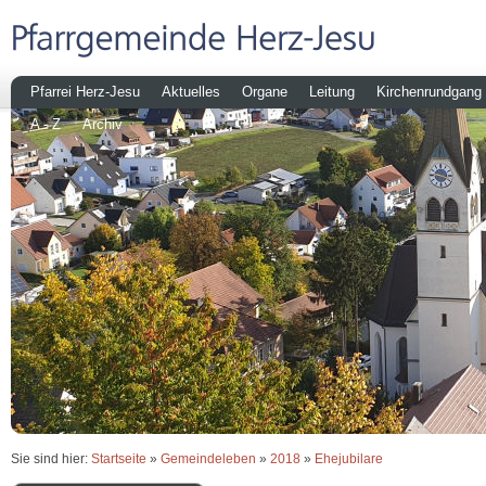
Pfarrei Herz-Jesu
Aktuelles
Organe
Leitung
Kirchenrundgang
A - Z
Archiv
Sie sind hier:
Startseite
»
Gemeindeleben
»
2018
»
Ehejubilare