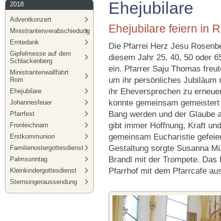
Ehejubilare
2018
Adventkonzert
Ehejubilare feiern in
Ministrantenverabschiedung
Erntedank
Die Pfarrei Herz Jesu Rosenber
Gipfelmesse auf dem
diesem Jahr 25, 40, 50 oder 6
Schlackenberg
ein. Pfarrer Saju Thomas freu
Ministrantenwallfahrt
um ihr persönliches Jubiläum 
Rom
ihr Eheversprechen zu erneuern
Ehejubilare
konnte gemeinsam gemeistert 
Johannesfeuer
Bang werden und der Glaube a
Pfarrfest
gibt immer Hoffnung, Kraft un
Fronleichnam
gemeinsam Eucharistie gefeiert
Erstkommunion
Gestaltung sorgte Susanna Mü
Familienostergottesdienst
Brandl mit der Trompete. Das
Palmsonntag
Pfarrhof mit dem Pfarrcafe aus
Kleinkindergottesdienst
Sternsingeraussendung